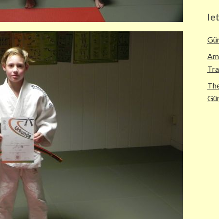
le
Gür
Ame
Tra
The
Gür