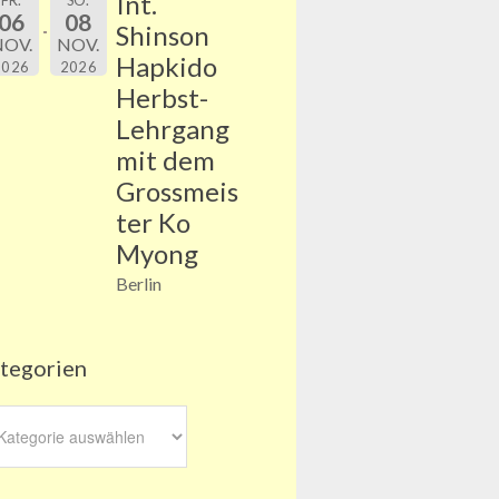
Int.
FR.
SO.
06
08
Shinson
NOV.
NOV.
Hapkido
2026
2026
Herbst-
Lehrgang
mit dem
Grossmeis
ter Ko
Myong
Berlin
tegorien
egorien