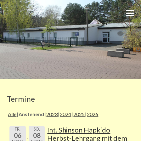
Termine
Alle
Anstehend
2023
2024
2025
2026
Int. Shinson Hapkido
FR.
SO.
06
08
Herbst-Lehrgang mit dem