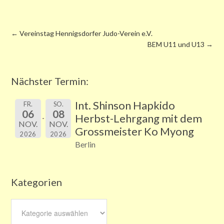
←
Vereinstag Hennigsdorfer Judo-Verein e.V.
BEM U11 und U13
→
Nächster Termin:
Int. Shinson Hapkido
FR.
SO.
06
08
Herbst-Lehrgang mit dem
NOV.
NOV.
Grossmeister Ko Myong
2026
2026
Berlin
Kategorien
Kategorien