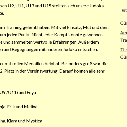
ssen U9, U11, U13 und U15 stellten sich unsere Judoka
le
e.
Gür
 im Training gelernt haben. Mit viel Einsatz, Mut und dem
Ame
 um jeden Punkt. Nicht jeder Kampf konnte gewonnen
Tra
tes und sammelten wertvolle Erfahrungen. Außerdem
en und Begegnungen mit anderen Judoka entstehen.
The
Gür
der mit tollen Medaillen belohnt. Besonders groß war die
. Platz in der Vereinswertung. Darauf können alle sehr
 U9 /U11) und Enya
nja, Erik und Melina
aha, Kiara und Mystica