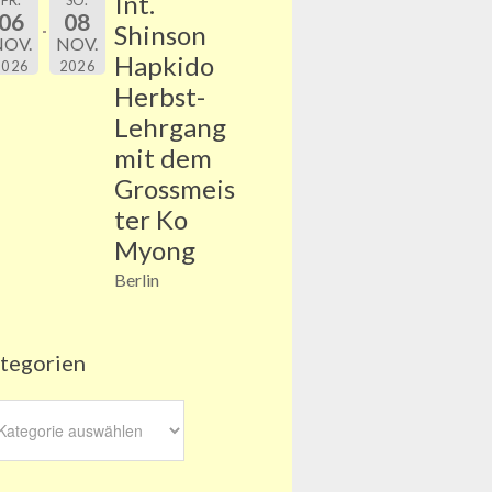
Int.
FR.
SO.
06
08
Shinson
NOV.
NOV.
Hapkido
2026
2026
Herbst-
Lehrgang
mit dem
Grossmeis
ter Ko
Myong
Berlin
tegorien
egorien