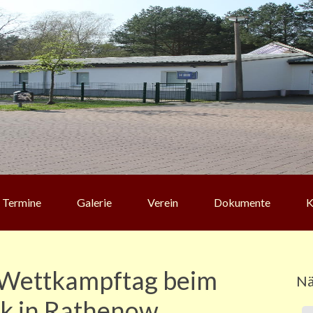
Termine
Galerie
Verein
Dokumente
K
 Wettkampftag beim
Nä
ik in Rathenow