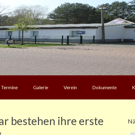
Termine
Galerie
Verein
Dokumente
K
r bestehen ihre erste
Nä
g