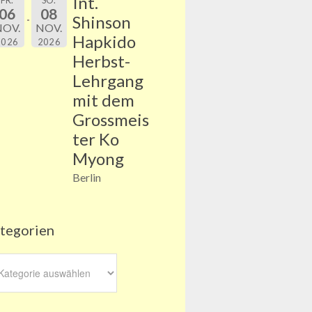
Int.
FR.
SO.
06
08
Shinson
NOV.
NOV.
Hapkido
2026
2026
Herbst-
Lehrgang
mit dem
Grossmeis
ter Ko
Myong
Berlin
tegorien
egorien