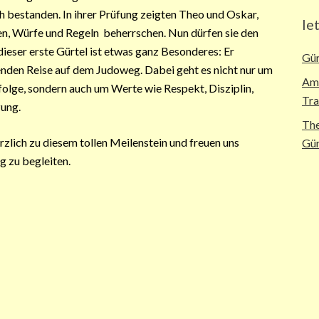
ch bestanden.
In ihrer Prüfung zeigten Theo und Oskar,
le
iken, Würfe und Regeln beherrschen. Nun dürfen sie den
ieser erste Gürtel ist etwas ganz Besonderes: Er
Gür
enden Reise auf dem Judoweg. Dabei geht es nicht nur um
Ame
folge, sondern auch um Werte wie Respekt, Disziplin,
Tra
ung.
The
rzlich zu diesem tollen Meilenstein und freuen uns
Gür
g zu begleiten.