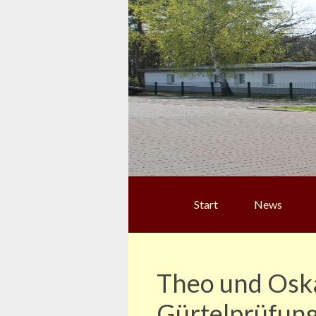
Start
News
Theo und Oska
Gürtelprüfun