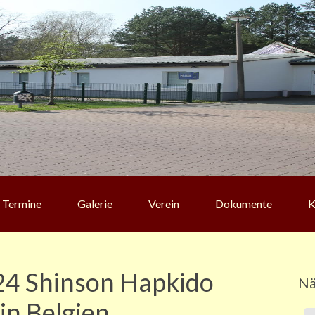
Termine
Galerie
Verein
Dokumente
K
024 Shinson Hapkido
Nä
n Belgien