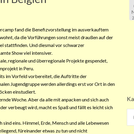
camp fand die Benefizvorstellung im ausverkauftem
ohnt, da die Vorführungen sonst meist draußen auf der
l stattfinden. Und diesmal vor schwarzer
amte Show viel intensiver.
iale, regionale und überregionale Projekte gespendet,
mprojekt in Peru.
ts im Vorfeld vorbereitet, die Auftritte der
alen Jugendgruppe werden allerdings erst vor Ort in den
cken einstudiert.
Ka
ordernde Woche. Aber da alle mit anpacken und sich auch
er verbeugt wird, macht es Spaß und fällt es leicht sich
Kat
h sind eins. Himmel, Erde, Mensch und alle Lebewesen
eliegend, füreinander etwas zu tun und nicht