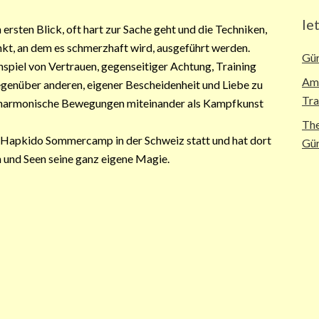
le
ersten Blick, oft hart zur Sache geht und die Techniken,
kt, an dem es schmerzhaft wird, ausgeführt werden.
Gür
piel von Vertrauen, gegenseitiger Achtung, Training
Ame
egenüber anderen, eigener Bescheidenheit und Liebe zu
Tra
s harmonische Bewegungen miteinander als Kampfkunst
The
n Hapkido Sommercamp in der Schweiz statt und hat dort
Gür
 und Seen seine ganz eigene Magie.