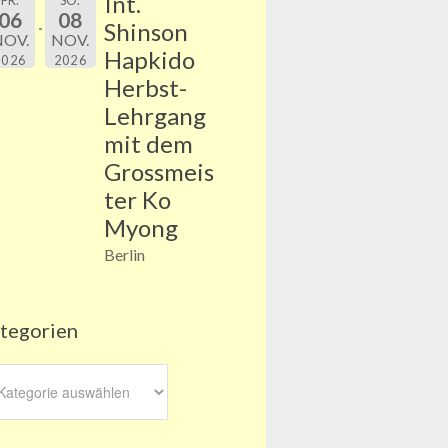
Int.
FR.
SO.
06
08
Shinson
NOV.
NOV.
Hapkido
2026
2026
Herbst-
Lehrgang
mit dem
Grossmeis
ter Ko
Myong
Berlin
tegorien
egorien