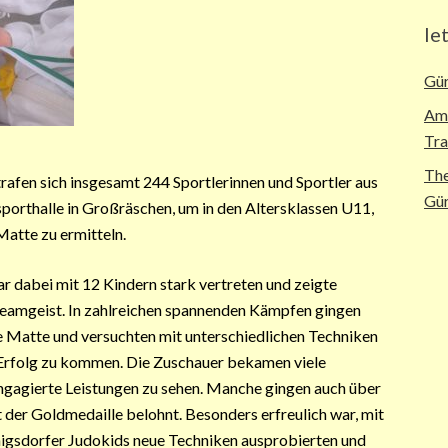
le
Gür
Ame
Tra
The
afen sich insgesamt 244 Sportlerinnen und Sportler aus
Gür
porthalle in Großräschen, um in den Altersklassen U11,
atte zu ermitteln.
 dabei mit 12 Kindern stark vertreten und zeigte
 Teamgeist. In zahlreichen spannenden Kämpfen gingen
ie Matte und versuchten mit unterschiedlichen Techniken
rfolg zu kommen. Die Zuschauer bekamen viele
gagierte Leistungen zu sehen. Manche gingen auch über
t der Goldmedaille belohnt. Besonders erfreulich war, mit
nigsdorfer Judokids neue Techniken ausprobierten und