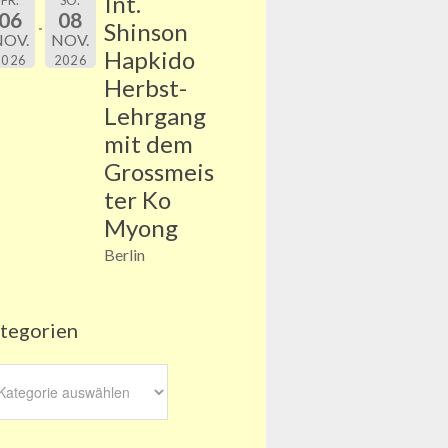
Int.
FR.
SO.
06
08
Shinson
NOV.
NOV.
Hapkido
2026
2026
Herbst-
Lehrgang
mit dem
Grossmeis
ter Ko
Myong
Berlin
tegorien
egorien