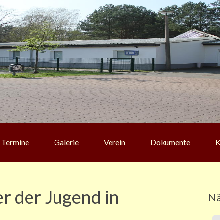
Termine
Galerie
Verein
Dokumente
K
er der Jugend in
Nä