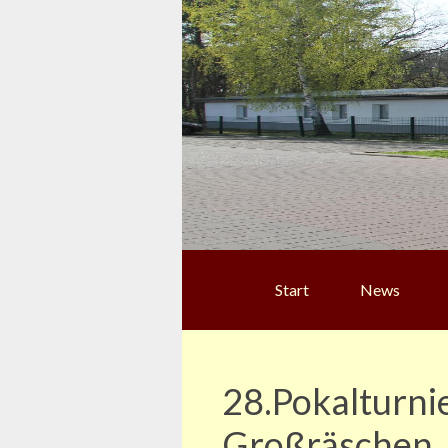
Start
News
28.Pokalturni
Großräschen