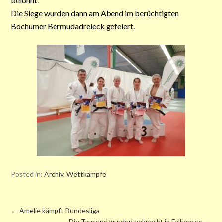
belohnt.
Die Siege wurden dann am Abend im berüchtigten
Bochumer Bermudadreieck gefeiert.
Posted in:
Archiv
,
Wettkämpfe
←
Amelie kämpft Bundesliga
Die Tausend wurden geknackt in Falkensee
→