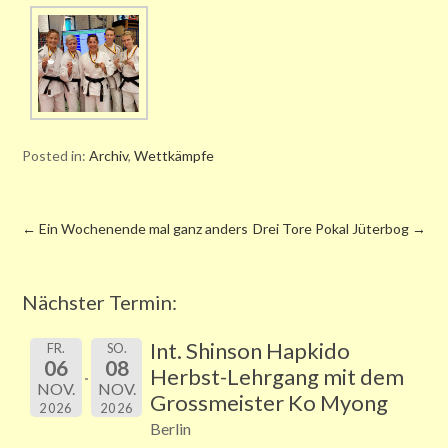
Posted in:
Archiv
,
Wettkämpfe
←
Ein Wochenende mal ganz anders
Drei Tore Pokal Jüterbog
→
Nächster Termin:
Int. Shinson Hapkido
FR.
SO.
06
08
Herbst-Lehrgang mit dem
NOV.
NOV.
Grossmeister Ko Myong
2026
2026
Berlin